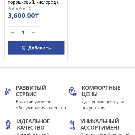
порошковый, кислородный
"Washkoning" для белых
(
0
)
3,600.00₸
тканей 750 гр
Добавить
РАЗВИТЫЙ
КОМФОРТНЫЕ
СЕРВИС
ЦЕНЫ
Высокий уровень
Доступные цены для
обслуживания клиентов
покупателя
ИДЕАЛЬНОЕ
УНИКАЛЬНЫЙ
КАЧЕСТВО
АССОРТИМЕНТ
Самый высокий
Предлагаемый широкий