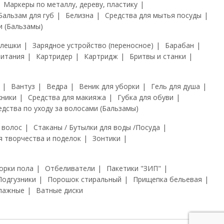
Маркеры по металлу, дереву, пластику
Бальзам для губ
Белизна
Средства для мытья посуды
и (Бальзамы)
флешки
Зарядное устройство (переносное)
Барабан
питания
Картридер
Картридж
Бритвы и станки
Вантуз
Ведра
Веник для уборки
Гель для душа
хники
Средства для макияжа
Губка для обуви
едства по уходу за волосами (Бальзамы)
 волос
Стаканы / Бутылки для воды /Посуда
я творчества и поделок
Зонтики
орки пола
Отбеливатели
Пакетики "ЗИП"
Подгузники
Порошок стиральный
Прищепка бельевая
лажные
Ватные диски