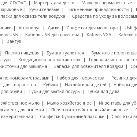
 для CD/DVD
Маркеры для доски
Маркеры перманентные
шариковые
Ручки гелевые
Письменные принадлежности
апаски для освежителя воздуха
Средства по уходу за волосам
чники
Антивирус
Диски
Салфетки для монитора
Usb 
бель USB
Кабель USB для принтера
Кабель VGA
Кабель 
Вантуз
Пленка пищевая
Бумага туалетная
Бумажные полотенца
осуды
Кондиционер ополаскиватель
Гель для чистки санте
Кисточки для макияжа
Запаски для освежителя воздуха
Ср
я по номерам/стразами
Набор для творчества
Резинки для
к для творчества
Кубики
Наклейки для детей
Наборы дл
 для обуви
Губки для мытья посуды
Губка для душа
озяйственное мыло
Мыло хозяйственное
Инвентарь для уб
ргамент для выпечки
Перчатки хозяйственный/резиновые
 измерительная
Салфетки бумажные/платочки
Салфетки в