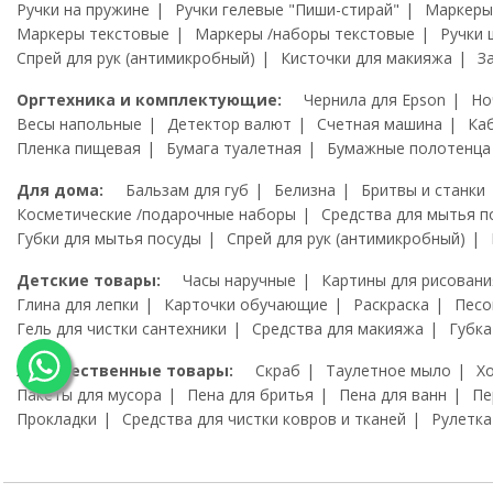
Ручки на пружине
Ручки гелевые "Пиши-стирай"
Маркеры
Маркеры текстовые
Маркеры /наборы текстовые
Ручки 
Спрей для рук (антимикробный)
Кисточки для макияжа
З
Оргтехника и комплектующие:
Чернила для Epson
Но
Весы напольные
Детектор валют
Счетная машина
Ка
Пленка пищевая
Бумага туалетная
Бумажные полотенца
Для дома:
Бальзам для губ
Белизна
Бритвы и станки
Косметические /подарочные наборы
Средства для мытья п
Губки для мытья посуды
Спрей для рук (антимикробный)
Детские товары:
Часы наручные
Картины для рисовани
Глина для лепки
Карточки обучающие
Раскраска
Песо
Гель для чистки сантехники
Средства для макияжа
Губка
Художественные товары:
Скраб
Таулетное мыло
Х
Пакеты для мусора
Пена для бритья
Пена для ванн
Пе
Прокладки
Средства для чистки ковров и тканей
Рулетка