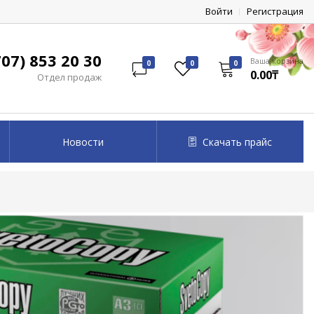
Войти
Регистрация
07) 853 20 30
Ваша корзина
0
0
0
0.00₸
Отдел продаж
Новости
Скачать прайс