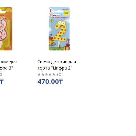
ские для
Свечи детские для
фра 3"
торта "Цифра 2"
0
)
(
0
)
₸
470.00₸