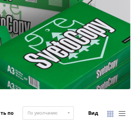
ть по
Вид
По умолчанию