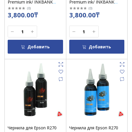
Premium ink/ INKBANK
Premium ink/ INKBANK
Cyan 1000 ml (син)
Magenta1000 ml (крас) /кор
(
0
)
(
0
)
3,800.00₸
3,800.00₸
20 шт
Добавить
Добавить
Чернила для Epson R270
Чернила для Epson R270