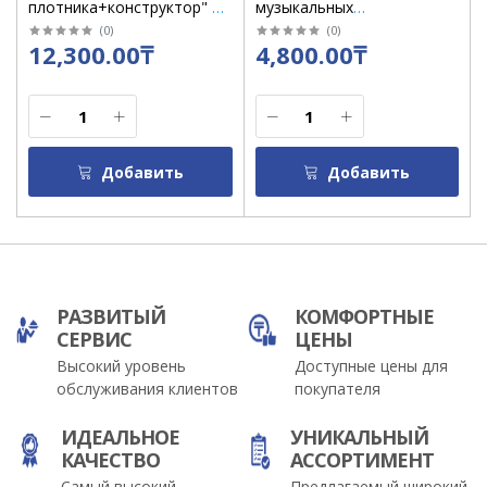
плотника+конструктор" в
музыкальных
чемодане/7х30х23см/
инструментов /5805/5806
(
0
)
(
0
)
12,300.00₸
4,800.00₸
4725915
Добавить
Добавить
РАЗВИТЫЙ
КОМФОРТНЫЕ
СЕРВИС
ЦЕНЫ
Высокий уровень
Доступные цены для
обслуживания клиентов
покупателя
ИДЕАЛЬНОЕ
УНИКАЛЬНЫЙ
КАЧЕСТВО
АССОРТИМЕНТ
Самый высокий
Предлагаемый широкий