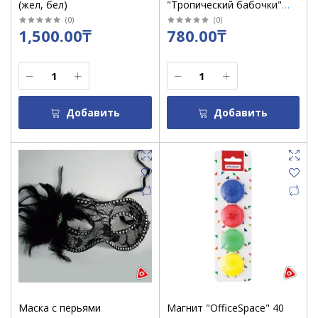
(жел, бел)
"Тропический бабочки"
12630
(
0
)
(
0
)
1,500.00₸
780.00₸
Добавить
Добавить
Маска с перьями
Магнит "OfficeSpace" 40