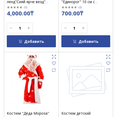
ленд"Сияй ярче везд"
"Единорог" 10 см с
200мл /5164400
зеркалом / 78488
(
0
)
(
0
)
4,000.00₸
700.00₸
Добавить
Добавить
Костюм "Деда Мороза"
Костюм детский