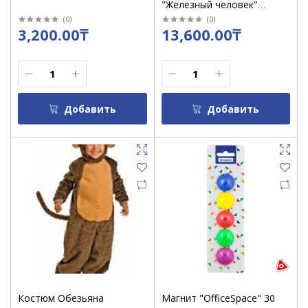
"Железный человек"
размер 28, рост 110 см, (4-
(
0
)
(
0
)
3,200.00₸
13,600.00₸
5 лет) / 7942
Добавить
Добавить
Костюм Обезьяна
Магнит "OfficeSpace" 30